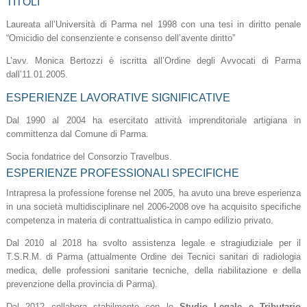
TITOLI
Laureata all’Università di Parma nel 1998 con una tesi in diritto penale
“Omicidio del consenziente e consenso dell’avente diritto”
L’avv. Monica Bertozzi è iscritta all’Ordine degli Avvocati di Parma
dall’11.01.2005.
ESPERIENZE LAVORATIVE SIGNIFICATIVE
Dal 1990 al 2004 ha esercitato attività imprenditoriale artigiana in
committenza dal Comune di Parma.
Socia fondatrice del Consorzio Travelbus.
ESPERIENZE PROFESSIONALI SPECIFICHE
Intrapresa la professione forense nel 2005, ha avuto una breve esperienza
in una società multidisciplinare nel 2006-2008 ove ha acquisito specifiche
competenza in materia di contrattualistica in campo edilizio privato.
Dal 2010 al 2018 ha svolto assistenza legale e stragiudiziale per il
T.S.R.M. di Parma (attualmente Ordine dei Tecnici sanitari di radiologia
medica, delle professioni sanitarie tecniche, della riabilitazione e della
prevenzione della provincia di Parma).
Dal 2012 collabora stabilmente con lo
Studio Legale e Tributario