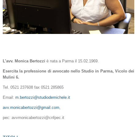
L’avv. Monica Bertozzi
è nata a Parma il 15.02.1969.
Esercita la professione di avvocato nello Studio in Parma, Vicolo dei
Mulini 6.
Tel. 0521 237608 fax 0521 285865
Email:
m.bertozzi
@
studiodemichele.it
avv.monicabertozzi
@
gmail.com
,
pec: avvmonicabertozzi
@
cnfpec.it