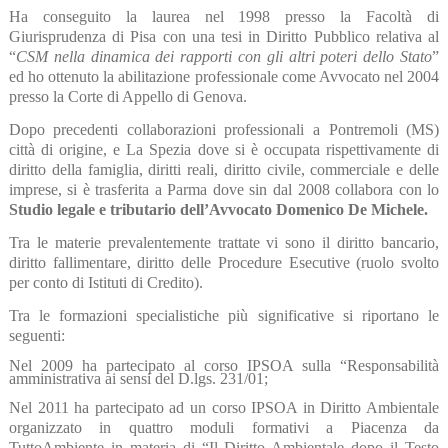
Ha conseguito la laurea nel 1998 presso la Facoltà di
Giurisprudenza di Pisa con una tesi in Diritto Pubblico relativa al
“
CSM nella dinamica dei rapporti con gli altri poteri dello Stato
”
ed ho ottenuto la abilitazione professionale come Avvocato nel 2004
presso la Corte di Appello di Genova.
Dopo precedenti collaborazioni professionali a Pontremoli (MS)
città di origine, e La Spezia dove si è occupata rispettivamente di
diritto della famiglia, diritti reali, diritto civile, commerciale e delle
imprese, si è trasferita a Parma dove sin dal 2008 collabora con lo
Studio legale e tributario dell’Avvocato Domenico De Michele.
Tra le materie prevalentemente trattate vi sono il diritto bancario,
diritto fallimentare, diritto delle Procedure Esecutive (ruolo svolto
per conto di Istituti di Credito).
Tra le formazioni specialistiche più significative si riportano le
seguenti:
Nel 2009 ha partecipato al corso IPSOA sulla “Responsabilità
amministrativa ai sensi del D.lgs. 231/01;
Nel 2011 ha partecipato ad un corso IPSOA in Diritto Ambientale
organizzato in quattro moduli formativi a Piacenza da
TuttoAmbiente in materia di “Il Diritto Ambientale dopo il Testo