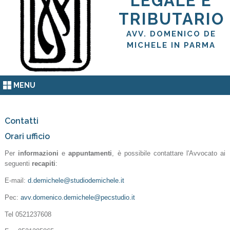
LEGALE E
TRIBUTARIO
AVV. DOMENICO DE
MICHELE IN PARMA
MENU
Contatti
Orari ufficio
Per
informazioni
e
appuntamenti
, è possibile contattare l'Avvocato ai
seguenti
recapiti
:
E-mail:
d.demichele@studiodemichele.it
Pec:
avv.domenico.demichele@pecstudio.it
Tel 0521237608