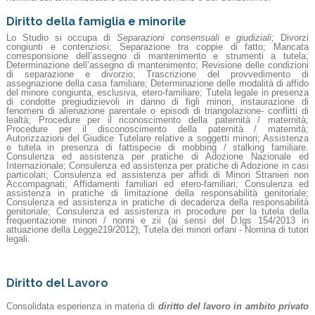
Diritto della famiglia e minorile
Lo Studio si occupa di
Separazioni consensuali e giudiziali
; Divorzi
congiunti e contenziosi; Separazione tra coppie di fatto; Mancata
corresponsione dell’assegno di mantenimento e strumenti a tutela;
Determinazione dell’assegno di mantenimento; Revisione delle condizioni
di separazione e divorzio; Trascrizione del provvedimento di
assegnazione della casa familiare; Determinazione delle modalità di affido
del minore congiunta, esclusiva, etero-familiare; Tutela legale in presenza
di condotte pregiudizievoli in danno di figli minori, instaurazione di
fenomeni di alienazione parentale o episodi di triangolazione- conflitti di
lealtà; Procedure per il riconoscimento della paternità / maternità;
Procedure per il disconoscimento della paternità / maternità;
Autorizzazioni del Giudice Tutelare relative a soggetti minori; Assistenza
e tutela in presenza di fattispecie di mobbing / stalking familiare.
Consulenza ed assistenza per pratiche di Adozione Nazionale ed
Internazionale; Consulenza ed assistenza per pratiche di Adozione in casi
particolari; Consulenza ed assistenza per affidi di Minori Stranieri non
Accompagnati; Affidamenti familiari ed etero-familiari; Consulenza ed
assistenza in pratiche di limitazione della responsabilità genitoriale;
Consulenza ed assistenza in pratiche di decadenza della responsabilità
genitoriale; Consulenza ed assistenza in procedure per la tutela della
frequentazione minori / nonni e zii (ai sensi del D.lgs 154/2013 in
attuazione della Legge219/2012); Tutela dei minori orfani - Nomina di tutori
legali.
Diritto del Lavoro
Consolidata esperienza in materia di
diritto del lavoro in ambito privato